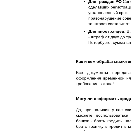
Для граждан РФ
Согл
сделавших регистрац
установленный срок, 
правонарушение сове
то штраф составит от 
Для иностранцев.
В 
- штраф от двух до тр
Петербурге, сумма шт
Как и кем обрабатываютс
Все документы передав
оформления временной или
требование закона!
Могу ли я оформить кред
Да, при наличии у вас св
сможете воспользоватьс
банков - брать кредиты на
брать технику в кредит в 